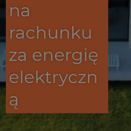
na
rachunku
za energię
elektryczn
ą